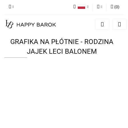
(
0
)
Polski
Zaloguj się
English
Zarejestruj się
German
Dodaj zgłoszenie
GRAFIKA NA PŁÓTNIE - RODZINA
Zgody cookies
JAJEK LECI BALONEM