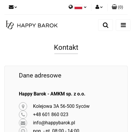
(
0
)
Polski
Zaloguj się
English
Zarejestruj się
German
Dodaj zgłoszenie
Kontakt
Zgody cookies
Dane adresowe
Happy Barok - AMKM sp. z o.o.
Kolejowa 3A 56-500 Syców
+48 601 860 023
info@happybarok.pl
pon. - pt. 08:00 - 14:00