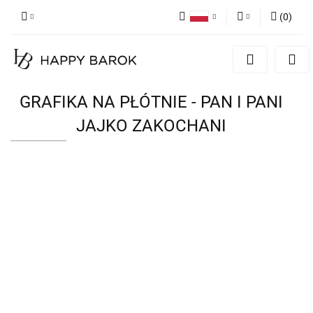
(
0
)
Polski
Zaloguj się
English
Zarejestruj się
German
Dodaj zgłoszenie
GRAFIKA NA PŁÓTNIE - PAN I PANI
Zgody cookies
JAJKO ZAKOCHANI