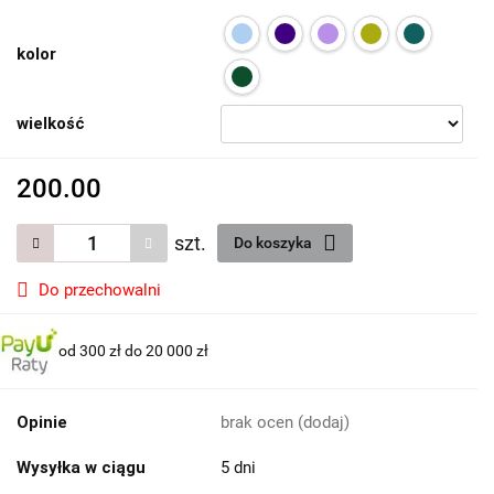
kolor
wielkość
200.00
szt.
Do koszyka
Do przechowalni
od 300 zł do 20 000 zł
Opinie
brak ocen
(dodaj)
Wysyłka w ciągu
5 dni