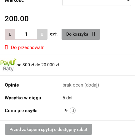
wielkość
200.00
szt.
Do koszyka
Do przechowalni
od 300 zł do 20 000 zł
Opinie
brak ocen
(dodaj)
Wysyłka w ciągu
5 dni
Cena przesyłki
19
Przed zakupem spytaj o dostępny rabat