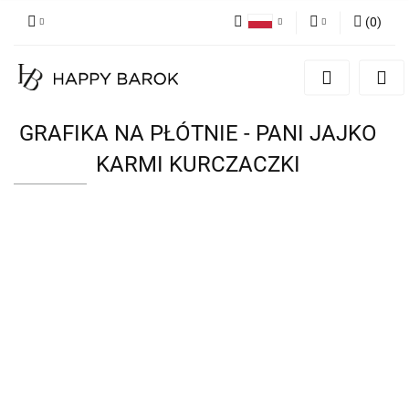
(
0
)
Polski
Zaloguj się
English
Zarejestruj się
German
Dodaj zgłoszenie
GRAFIKA NA PŁÓTNIE - PANI JAJKO
Zgody cookies
KARMI KURCZACZKI