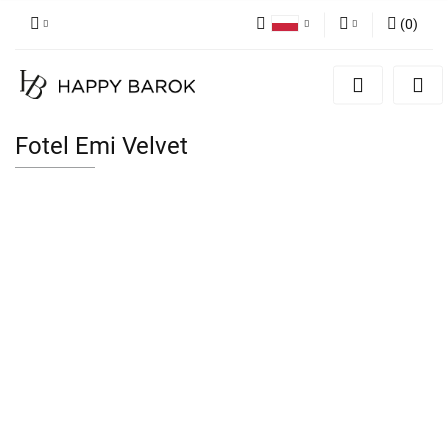
(
0
)
Polski
Zaloguj się
English
Zarejestruj się
German
Dodaj zgłoszenie
Fotel Emi Velvet
Zgody cookies