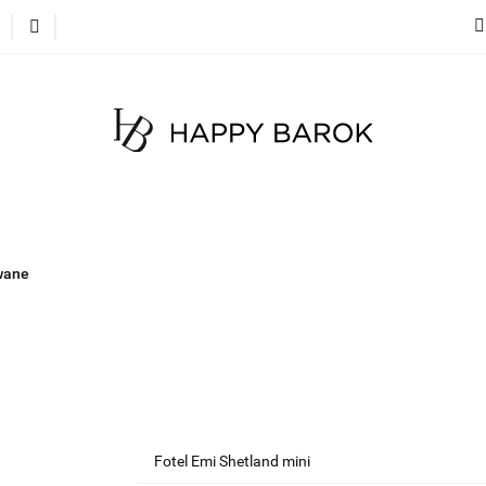
cje
Szybka wysyłka
Meble
Dekoracje
Mate
 na zamówienie
Blog
Meble
Dekoracje
Materace
Tkaniny
Dyw
wane
Fotel Emi Shetland mini