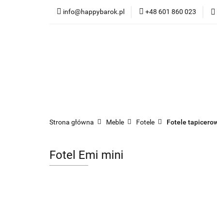
info@happybarok.pl
+48 601 860 023
Nowości
Promo
Dywany
Meble
Nowości
Promocje
Szybka wysyłka
Strona główna
Meble
Fotele
Fotele tapicero
Fotel Emi mini