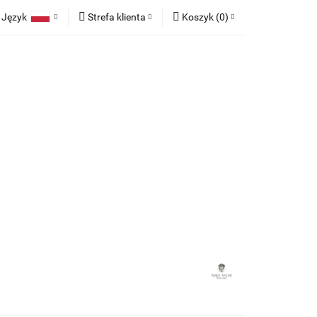
Język
Strefa klienta
Koszyk
(
0
)
race
Tkaniny
Polski
Zaloguj się
Koszyk jest pusty
English
Zarejestruj się
German
Dodaj zgłoszenie
x
Zgody cookies
Do bezpłatnej dostawy brakuje
-,--
any
Meble na zamówienie
Blog
Darmowa dostawa!
Suma
0,00 zł
Cena uwzględnia rabaty