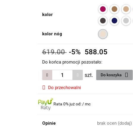
kolor
kolor nóg
619.00
-5%
588.05
Do końca promocji pozostało:
szt.
Do koszyka
Do przechowalni
Rata 0% już od:
/ mc
Opinie
brak ocen
(dodaj)