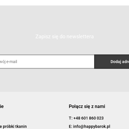
Zapisz się do newslettera
ie
Połącz się z nami
T: +48 601 860 023
 próbki tkanin
E: info@happybarok.pl