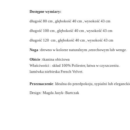
Dostępne wymiary:
długość 80 cm , głębokość 40 cm , wysokość 43 cm
długość 100 cm , głębokość 40 cm , wysokość 43 cm
długość 120 cm , głębokość 40 cm , wysokość 43 cm
Noga
:drewno w kolorze naturalnym ,orzechowym lub wenge.
Obicie
:tkanina obiciowa
Właściwości :
s
kład 100% Poliester, łatwa w czyszczeniu.
lamówka niebieska French Velvet.
Przeznaczenie
: Idealna do przedpokoju, sypialni lub elegancki
Design: Magda Jasyk- Bartczak