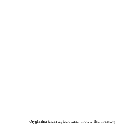
Oryginalna ławka tapicerowana - motyw liści monstery .