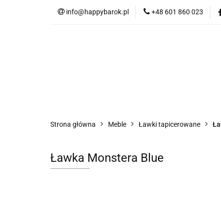
info@happybarok.pl
+48 601 860 023
Nowości
Promo
Tkaniny
Dyw
Nowości
Promocje
Szybka wysyłka
Strona główna
Meble
Ławki tapicerowane
Ła
Ławka Monstera Blue