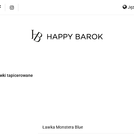
Ję
cje
Szybka wysyłka
Meble
Dekoracje
Mate
any
Meble na zamówienie
Blog
E
Ge
Meble
Dekoracje
Materace
Tkaniny
wki tapicerowane
Ławka Monstera Blue