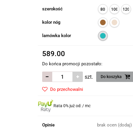
szerokość
80
100
120
kolor nóg
lamówka kolor
589.00
Do końca promocji pozostało:
szt.
Do koszyka
Do przechowalni
Rata 0% już od:
/ mc
Opinie
brak ocen
(dodaj)