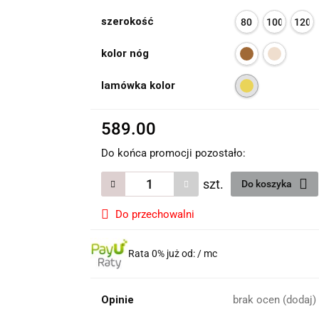
szerokość
80
100
120
kolor nóg
lamówka kolor
589.00
Do końca promocji pozostało:
szt.
Do koszyka
Do przechowalni
Rata 0% już od:
/ mc
Opinie
brak ocen
(dodaj)