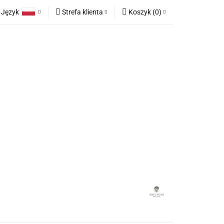
Język
Strefa klienta
Koszyk
(
0
)
race
Tkaniny
Polski
Zaloguj się
Koszyk jest pusty
English
Zarejestruj się
German
Dodaj zgłoszenie
x
Zgody cookies
Do bezpłatnej dostawy brakuje
-,--
any
Meble na zamówienie
Blog
Darmowa dostawa!
Suma
0,00 zł
Cena uwzględnia rabaty