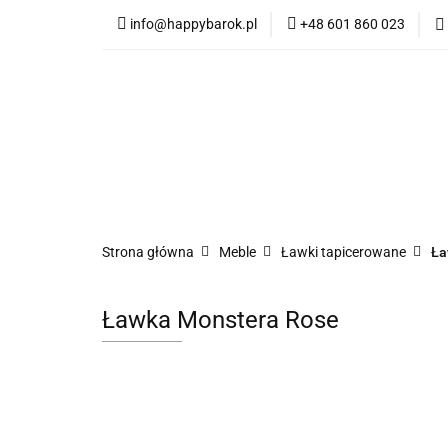
info@happybarok.pl
+48 601 860 023
Nowości
Promo
Dywany
Meble
Nowości
Promocje
Szybka wysyłka
Strona główna
Meble
Ławki tapicerowane
Ła
Ławka Monstera Rose