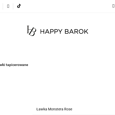
cje
Szybka wysyłka
Meble
Dekoracje
Mate
 na zamówienie
Blog
Meble
Dekoracje
Materace
Tkaniny
Dyw
wki tapicerowane
Ławka Monstera Rose