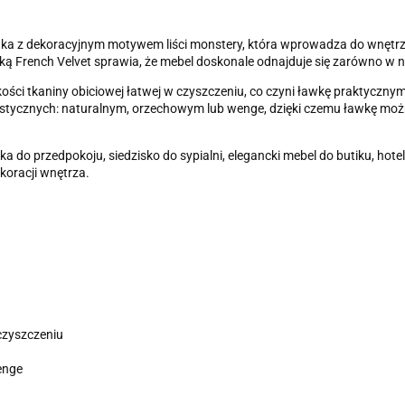
 z dekoracyjnym motywem liści monstery, która wprowadza do wnętrza ś
ą French Velvet sprawia, że mebel doskonale odnajduje się zarówno w n
akości tkaniny obiciowej łatwej w czyszczeniu, co czyni ławkę praktycz
rystycznych: naturalnym, orzechowym lub wenge, dzięki czemu ławkę mo
do przedpokoju, siedzisko do sypialni, elegancki mebel do butiku, hotel
ekoracji wnętrza.
 czyszczeniu
enge