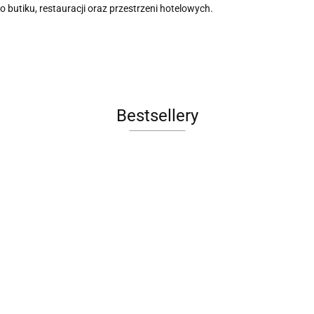
o butiku, restauracji oraz przestrzeni hotelowych.
Bestsellery
Łóżko
Łóżko
e
tapicerowan
tapicerowane
Fotel obrotowy
FOTEL
OCULUS
SUNSET 2
4100.00
BUBBLE BASE
OBROTOWY
4100.00
3895.00