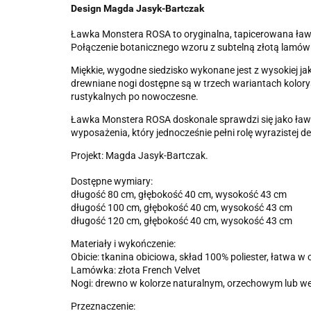
Design Magda Jasyk-Bartczak
Ławka Monstera ROSA to oryginalna, tapicerowana ławka
Połączenie botanicznego wzoru z subtelną złotą lamówk
Miękkie, wygodne siedzisko wykonane jest z wysokiej j
drewniane nogi dostępne są w trzech wariantach kolo
rustykalnych po nowoczesne.
Ławka Monstera ROSA doskonale sprawdzi się jako ławka 
wyposażenia, który jednocześnie pełni rolę wyrazistej d
Projekt: Magda Jasyk-Bartczak.
Dostępne wymiary:
długość 80 cm, głębokość 40 cm, wysokość 43 cm
długość 100 cm, głębokość 40 cm, wysokość 43 cm
długość 120 cm, głębokość 40 cm, wysokość 43 cm
Materiały i wykończenie:
Obicie: tkanina obiciowa, skład 100% poliester, łatwa w
Lamówka: złota French Velvet
Nogi: drewno w kolorze naturalnym, orzechowym lub w
Przeznaczenie: