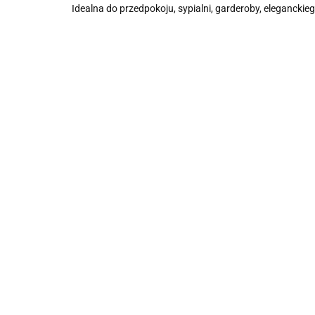
Idealna do przedpokoju, sypialni, garderoby, eleganckieg
Łóżko
Sofa LE
tapicerowan
CORBUSIER
MILO
COLORS
3800.00
5500.00
Ławka tapicerowana
3610.00
5225.00