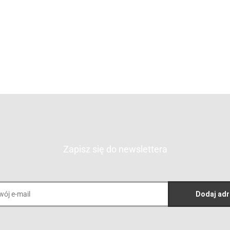
BLACK
BLACK LINE NO.1
3895.00
3600.00
1500.00
3420.00
1425.00
Zapisz się do newslettera