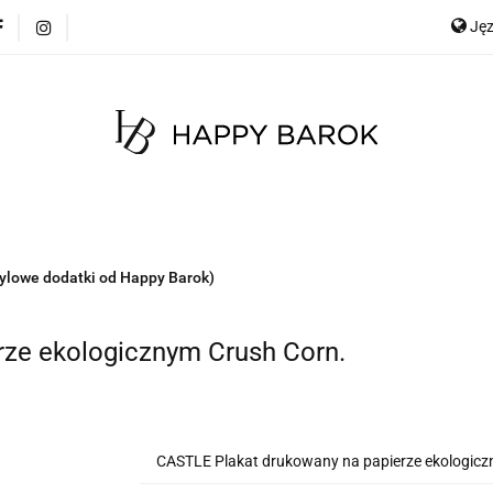
Ję
cje
Szybka wysyłka
Meble
Dekoracje
Mate
any
Meble na zamówienie
Blog
E
Ge
Meble
Dekoracje
Materace
Tkaniny
tylowe dodatki od Happy Barok)
rze ekologicznym Crush Corn.
CASTLE Plakat drukowany na papierze ekologicz