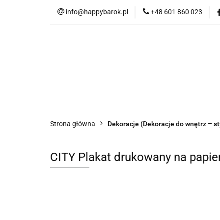
info@happybarok.pl
+48 601 860 023
Nowości
Promo
Tkaniny
Dyw
Nowości
Promocje
Szybka wysyłka
Strona główna
Dekoracje (Dekoracje do wnętrz – s
CITY Plakat drukowany na papie