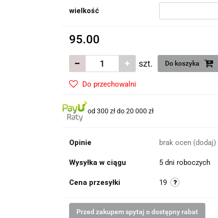
wielkość
95.00
szt.
Do koszyka
Do przechowalni
od 300 zł do 20 000 zł
Opinie
brak ocen
(dodaj)
Wysyłka w ciągu
5 dni roboczych
Cena przesyłki
19
Przed zakupem spytaj o dostępny rabat