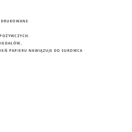
. DRUKOWANE
SPOŻYWCZYCH.
MIGDAŁÓW,
CIEŃ PAPIERU NAWIĄZUJE DO SUROWCA