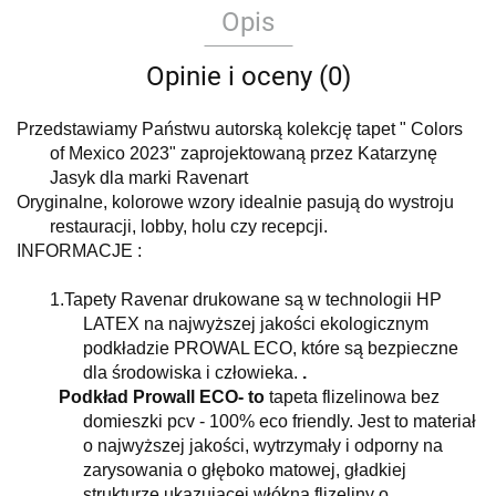
Opis
Opinie i oceny (0)
Przedstawiamy Państwu autorską kolekcję tapet " Colors
of Mexico 2023" zaprojektowaną przez Katarzynę
Jasyk dla marki Ravenart
Oryginalne, kolorowe wzory idealnie pasują do wystroju
restauracji, lobby, holu czy recepcji.
INFORMACJE :
1.
Tapety
Ravenar
drukowane są w technologii HP
LATEX na najwyższej jakości ekologicznym
podkładzie PROWAL ECO, które są bezpieczne
dla środowiska i człowieka.
.
Podkład Prowall ECO- to
tapeta flizelinowa bez
domieszki pcv - 100% eco friendly. Jest to materiał
o najwyższej jakości, wytrzymały i odporny na
zarysowania o głęboko matowej, gładkiej
strukturze ukazującej włókna flizeliny o