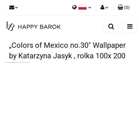
(
0
)
Polski
Zaloguj się
English
Zarejestruj się
German
Dodaj zgłoszenie
„Colors of Mexico no.30" Wallpaper
Zgody cookies
by Katarzyna Jasyk , rolka 100x 200