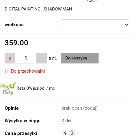
DIGITAL PAINTING - SHADOW MAN
wielkość
359.00
szt.
Do koszyka
Do przechowalni
Rata 0% już od:
/ mc
Opinie
brak ocen
(dodaj)
Wysyłka w ciągu
7 dni
Cena przesyłki
19