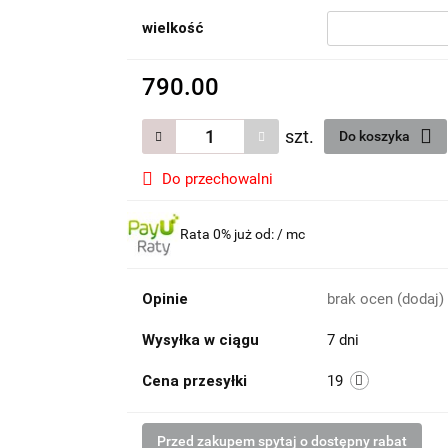
wielkość
790.00
szt.
Do koszyka
Do przechowalni
Rata 0% już od:
/ mc
Opinie
brak ocen
(dodaj)
Wysyłka w ciągu
7 dni
Cena przesyłki
19
Przed zakupem spytaj o dostępny rabat