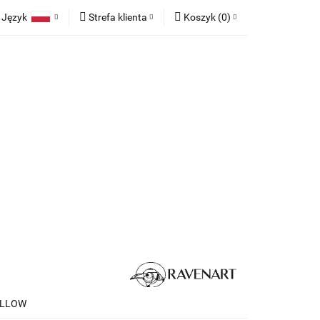
Język
Strefa klienta
Koszyk
(
0
)
race
Tkaniny
Polski
Zaloguj się
Koszyk jest pusty
English
Zarejestruj się
German
Dodaj zgłoszenie
x
Zgody cookies
Do bezpłatnej dostawy brakuje
-,--
any
Meble na zamówienie
Blog
Darmowa dostawa!
Suma
0,00 zł
Cena uwzględnia rabaty
ELLOW