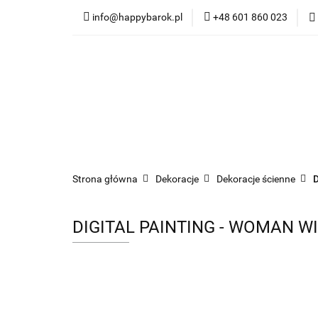
info@happybarok.pl
+48 601 860 023
Nowości
Promo
Dywany
Meble
Nowości
Promocje
Szybka wysyłka
Strona główna
Dekoracje
Dekoracje ścienne
D
DIGITAL PAINTING - WOMAN W