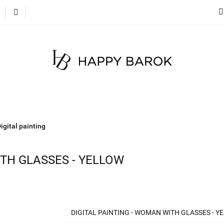
cje
Szybka wysyłka
Meble
Dekoracje
Mate
 na zamówienie
Blog
Meble
Dekoracje
Materace
Tkaniny
Dyw
igital painting
ITH GLASSES - YELLOW
DIGITAL PAINTING - WOMAN WITH GLASSES - Y