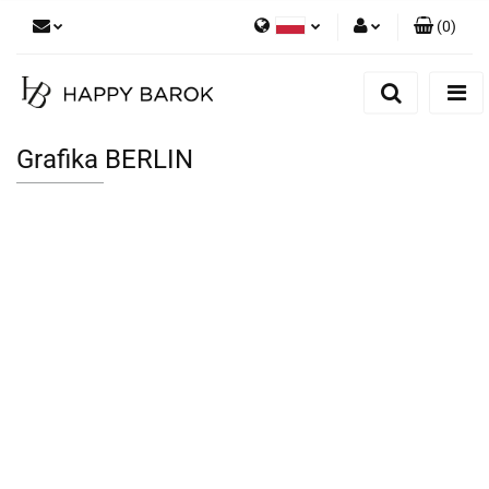
(
0
)
Polski
Zaloguj się
English
Zarejestruj się
German
Dodaj zgłoszenie
Grafika BERLIN
Zgody cookies