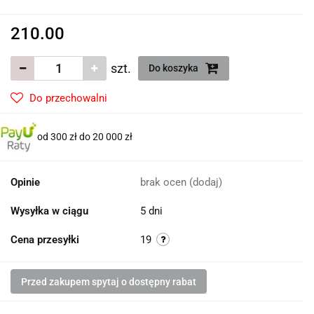
210.00
szt.
Do koszyka
Do przechowalni
od 300 zł do 20 000 zł
Opinie
brak ocen
(dodaj)
Wysyłka w ciągu
5 dni
Cena przesyłki
19
Przed zakupem spytaj o dostępny rabat