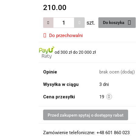
210.00
szt.
Do koszyka
Do przechowalni
od 300 zł do 20 000 zł
Opinie
brak ocen
(dodaj)
Wysyłka w ciągu
3 dni
Cena przesyłki
19
Przed zakupem spytaj o dostępny rabat
Zamówienie telefoniczne: +48 601 860 023