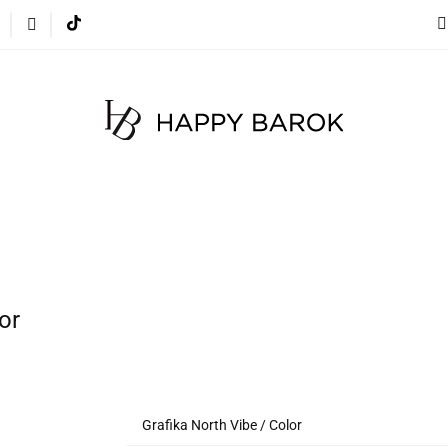
cje
Szybka wysyłka
Meble
Dekoracje
Mate
 na zamówienie
Blog
Meble
Dekoracje
Materace
Tkaniny
Dyw
or
Grafika North Vibe / Color