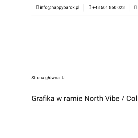
info@happybarok.pl
+48 601 860 023
Nowości
Promo
Dywany
Meble
Nowości
Promocje
Szybka wysyłka
Strona główna
Grafika w ramie North Vibe / Col