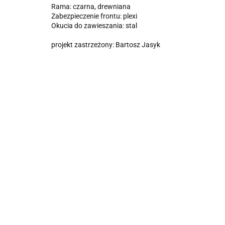
Rama: czarna, drewniana
Zabezpieczenie frontu: plexi
Okucia do zawieszania: stal
projekt zastrzeżony: Bartosz Jasyk
Łóżko
Sofa LE
tapicerowan
CORBUSIER