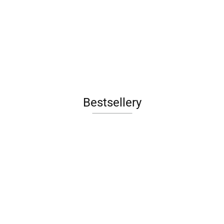
Bestsellery
Łóżko
Łóżko
e
tapicerowan
tapicerowane
Fotel obrotowy