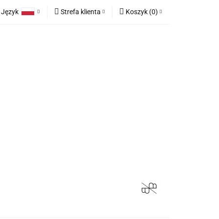
Język
Strefa klienta
Koszyk
(
0
)
race
Tkaniny
Polski
Zaloguj się
Koszyk jest pusty
English
Zarejestruj się
German
Dodaj zgłoszenie
x
Zgody cookies
Do bezpłatnej dostawy brakuje
-,--
any
Meble na zamówienie
Blog
Darmowa dostawa!
Suma
0,00 zł
Cena uwzględnia rabaty