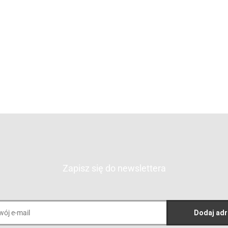
FOTEL
OCULUS
SUNSET 2
4100.00
BUBBLE BASE
OBROTOWY
4100.00
3895.00
BLACK
BLACK LINE NO.1
3895.00
3600.00
1500.00
3420.00
1425.00
Zapisz się do newslettera