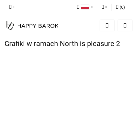
(
0
)
Polski
Zaloguj się
English
Zarejestruj się
German
Dodaj zgłoszenie
Grafiki w ramach North is pleasure 2
Zgody cookies