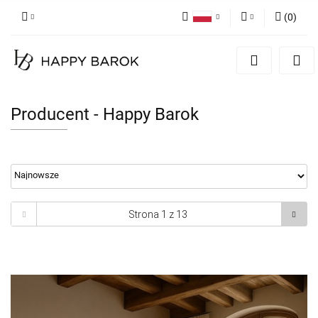
(
0
)
Polski
Zaloguj się
English
Zarejestruj się
German
Dodaj zgłoszenie
Producent - Happy Barok
Zgody cookies