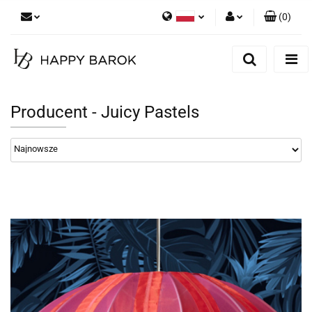
(
0
)
Polski
Zaloguj się
English
Zarejestruj się
German
Dodaj zgłoszenie
Producent - Juicy Pastels
Zgody cookies