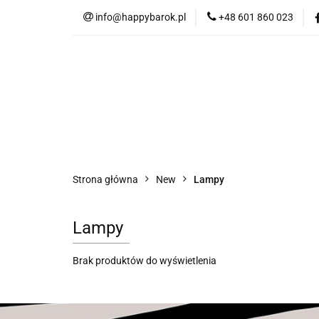
info@happybarok.pl
+48 601 860 023
Nowości
Promo
Tkaniny
Dyw
Nowości
Promocje
Szybka wysyłka
Strona główna
New
Lampy
Lampy
Brak produktów do wyświetlenia