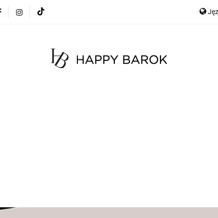
Ję
cje
Szybka wysyłka
Meble
Dekoracje
Mate
any
Meble na zamówienie
Blog
E
Ge
Meble
Dekoracje
Materace
Tkaniny