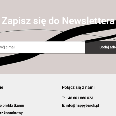
Zapisz się do Newslettera
ie
Połącz się z nami
T: +48 601 860 023
 próbki tkanin
E: info@happybarok.pl
rz kontaktowy