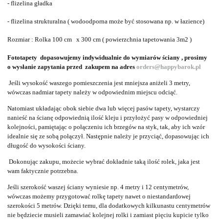
- flizelina gładka
- flizelina strukturalna ( wodoodporna może być stosowana np. w łazience)
Rozmiar : Rolka 100 cm x 300 cm ( powierzchnia tapetowania 3m2 )
Fototapety dopasowujemy indywidualnie do wymiarów ściany , prosimy
o wysłanie zapytania przed zakupem na adres
orders@happybarok.pl
Jeśli wysokość waszego pomieszczenia jest mniejsza aniżeli 3 metry,
wówczas nadmiar tapety należy w odpowiednim miejscu odciąć.
Natomiast układając obok siebie dwa lub więcej pasów tapety, wystarczy
nanieść na ścianę odpowiednią ilość kleju i przyłożyć pasy w odpowiedniej
kolejności, pamiętając o połączeniu ich brzegów na styk, tak, aby ich wzór
idealnie się ze sobą połączył. Następnie należy je przyciąć, dopasowując ich
długość do wysokości ściany.
Dokonując zakupu, możecie wybrać dokładnie taką ilość rolek, jaka jest
wam faktycznie potrzebna.
Jeśli szerokość waszej ściany wyniesie np. 4 metry i 12 centymetrów,
wówczas możemy przygotować rolkę tapety nawet o niestandardowej
szerokości 5 metrów. Dzięki temu, dla dodatkowych kilkunastu centymetrów
nie będziecie musieli zamawiać kolejnej rolki i zamiast pięciu kupicie tylko