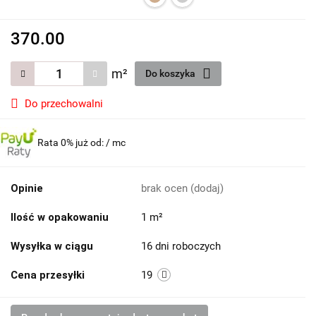
370.00
m²
Do koszyka
Do przechowalni
Rata 0% już od:
/ mc
Opinie
brak ocen
(dodaj)
Ilość w opakowaniu
1 m²
Wysyłka w ciągu
16 dni roboczych
Cena przesyłki
19