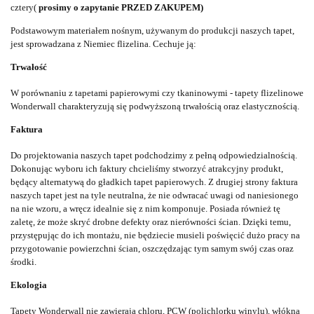
cztery(
prosimy o zapytanie PRZED ZAKUPEM)
Podstawowym materiałem nośnym, używanym do produkcji naszych tapet,
jest sprowadzana z Niemiec flizelina. Cechuje ją:
Trwałość
W porównaniu z tapetami papierowymi czy tkaninowymi - tapety flizelinowe
Wonderwall charakteryzują się podwyższoną trwałością oraz elastycznością.
Faktura
Do projektowania naszych tapet podchodzimy z pełną odpowiedzialnością.
Dokonując wyboru ich faktury chcieliśmy stworzyć atrakcyjny produkt,
będący alternatywą do gładkich tapet papierowych. Z drugiej strony faktura
naszych tapet jest na tyle neutralna, że nie odwracać uwagi od naniesionego
na nie wzoru, a wręcz idealnie się z nim komponuje. Posiada również tę
zaletę, że może skryć drobne defekty oraz nierówności ścian. Dzięki temu,
przystępując do ich montażu, nie będziecie musieli poświęcić dużo pracy na
przygotowanie powierzchni ścian, oszczędzając tym samym swój czas oraz
środki.
Ekologia
Tapety Wonderwall nie zawierają chloru, PCW (polichlorku winylu), włókna