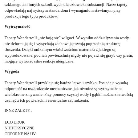
szklanego ani innych szkodliwych dla człowieka substancji. Nasze tapety
odpowiadają najwyższym standardom i wymaganiom stawianym przy
produkcji tego typu produktów.
Wytrzymałość
Tapety Wonderwall „nie boją się” wilgoci. W wyniku oddziaływania wody
nie deformują się i wysychają zachowując swoją poprzednią strukturę
tłoczenia. Dzięki unikalnym właściwościom materiału z jakiego są
wyprodukowane, pod ich powierzchnią nigdy nie pojawi się grzyb czy pleśń,
mogące wywołać silne reakcje alergiczne.
Wygoda
Tapety Wonderwall przykleja się bardzo łatwo i szybko. Posiadają wysoką
odporność na uszkodzenie mechaniczne, jak również są wytrzymałe na
wielokrotne zmywanie. Przy pomocy czystej wody i gąbki można z łatwością
usunąć z ich powierzchni ewentualne zabrudzenia.
INNE ZALETY :
ECO DRUK
NIETOKSYCZNE
ODPORNE NA UV