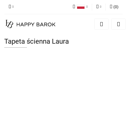
(
0
)
Polski
Zaloguj się
English
Zarejestruj się
German
Dodaj zgłoszenie
Tapeta ścienna Laura
Zgody cookies