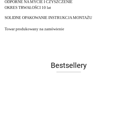
ODPORNE NA MYCIE I CZYSZCZENIE
OKRES TRWAŁOŚCI 10 lat
SOLIDNE OPAKOWANIE INSTRUKCJA MONTAŻU
Towar produkowany na zamówienie
Bestsellery
Sofa LE
FOTEL
Łóżko
Łóżko
Ławka
CORBUSIER
OBROT
tapicerowane
tapicerowane
tapicerowana
COLORS