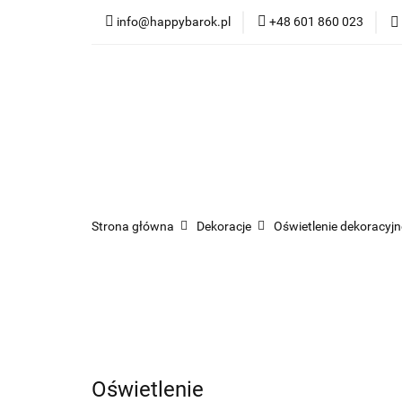
info@happybarok.pl
+48 601 860 023
Nowości
Promo
Dywany
Meble
Nowości
Promocje
Szybka wysyłka
Strona główna
Dekoracje
Oświetlenie dekoracyjn
Oświetlenie