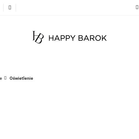
cje
Szybka wysyłka
Meble
Dekoracje
Mate
 na zamówienie
Blog
Meble
Dekoracje
Materace
Tkaniny
Dyw
e
Oświetlenie