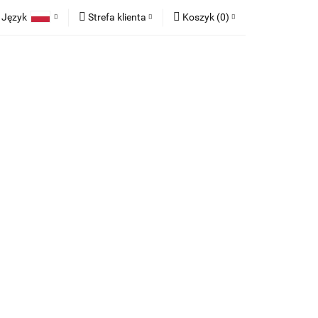
Język
Strefa klienta
Koszyk
(
0
)
race
Tkaniny
Polski
Zaloguj się
Koszyk jest pusty
English
Zarejestruj się
German
Dodaj zgłoszenie
x
Zgody cookies
Do bezpłatnej dostawy brakuje
-,--
any
Meble na zamówienie
Blog
Darmowa dostawa!
Suma
0,00 zł
Cena uwzględnia rabaty