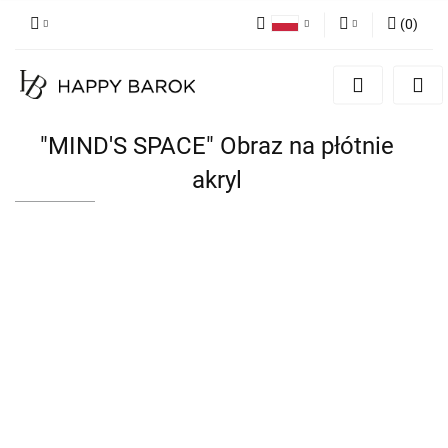
(
0
)
Polski
Zaloguj się
English
Zarejestruj się
German
Dodaj zgłoszenie
"MIND'S SPACE" Obraz na płótnie
Zgody cookies
akryl