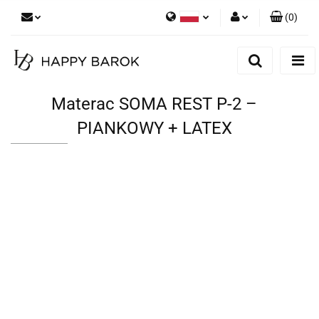
(
0
)
Polski
Zaloguj się
English
Zarejestruj się
German
Dodaj zgłoszenie
Materac SOMA REST P-2 –
Zgody cookies
PIANKOWY + LATEX