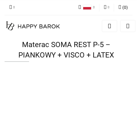
(
0
)
Polski
Zaloguj się
English
Zarejestruj się
German
Dodaj zgłoszenie
Materac SOMA REST P-5 –
Zgody cookies
PIANKOWY + VISCO + LATEX