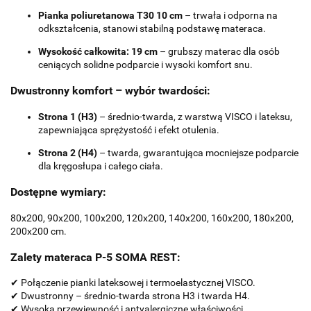
Pianka poliuretanowa T30 10 cm
– trwała i odporna na
odkształcenia, stanowi stabilną podstawę materaca.
Wysokość całkowita: 19 cm
– grubszy materac dla osób
ceniących solidne podparcie i wysoki komfort snu.
Dwustronny komfort – wybór twardości:
Strona 1 (H3)
– średnio-twarda, z warstwą VISCO i lateksu,
zapewniająca sprężystość i efekt otulenia.
Strona 2 (H4)
– twarda, gwarantująca mocniejsze podparcie
dla kręgosłupa i całego ciała.
Dostępne wymiary:
80x200, 90x200, 100x200, 120x200, 140x200, 160x200, 180x200,
200x200 cm.
Zalety materaca P-5 SOMA REST:
✔ Połączenie pianki lateksowej i termoelastycznej VISCO.
✔ Dwustronny – średnio-twarda strona H3 i twarda H4.
✔ Wysoka przewiewność i antyalergiczne właściwości.