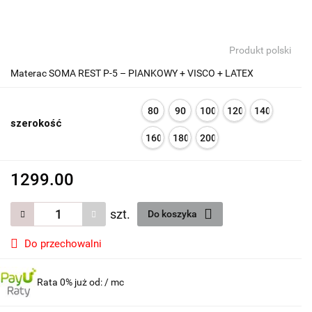
Produkt polski
Materac SOMA REST P-5 – PIANKOWY + VISCO + LATEX
80
90
100
120
140
szerokość
160
180
200
1299.00
szt.
Do koszyka
Do przechowalni
Rata 0% już od:
/ mc