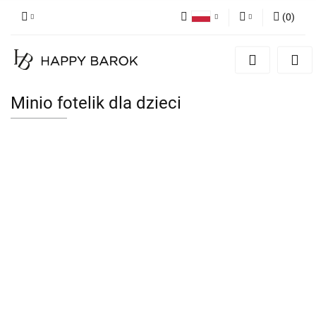
(
0
)
Polski
Zaloguj się
English
Zarejestruj się
German
Dodaj zgłoszenie
Minio fotelik dla dzieci
Zgody cookies