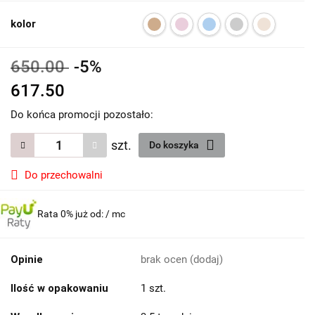
kolor
650.00
-5%
617.50
Do końca promocji pozostało:
szt.
Do koszyka
Do przechowalni
Rata 0% już od:
/ mc
Opinie
brak ocen
(dodaj)
Ilość w opakowaniu
1 szt.