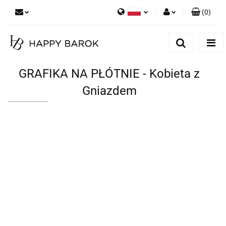
(
0
)
Polski
Zaloguj się
English
Zarejestruj się
German
Dodaj zgłoszenie
GRAFIKA NA PŁÓTNIE - Kobieta z
Zgody cookies
Gniazdem