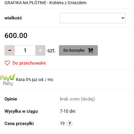
GRAFIKA NA PŁÓTNIE - Kobieta z Gniazdem
wielkość
600.00
szt.
Do koszyka
Do przechowalni
Rata 0% już od:
/ mc
Opinie
brak ocen
(dodaj)
Wysyłka w ciągu
7-10 dni
Cena przesyłki
19