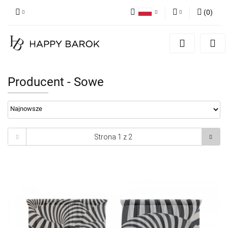
(
0
)
Polski
Zaloguj się
English
Zarejestruj się
German
Dodaj zgłoszenie
Producent - Sowe
Zgody cookies