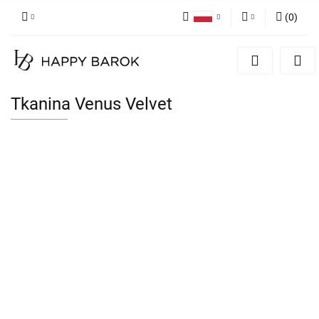
(
0
)
Polski
Zaloguj się
English
Zarejestruj się
German
Dodaj zgłoszenie
Tkanina Venus Velvet
Zgody cookies