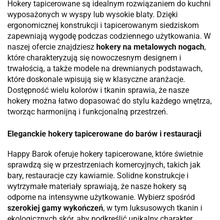
Hokery tapicerowane są idealnym rozwiązaniem do kuchni
wyposażonych w wyspy lub wysokie blaty. Dzięki
ergonomicznej konstrukcji i tapicerowanym siedziskom
zapewniają wygodę podczas codziennego użytkowania. W
naszej ofercie znajdziesz
hokery na metalowych nogach
,
które charakteryzują się nowoczesnym designem i
trwałością, a także modele na drewnianych podstawach,
które doskonale wpisują się w klasyczne aranżacje.
Dostępność wielu kolorów i tkanin sprawia, że nasze
hokery można łatwo dopasować do stylu każdego wnętrza,
tworząc harmonijną i funkcjonalną przestrzeń.
Eleganckie hokery tapicerowane do barów i restauracji
Happy Barok oferuje hokery tapicerowane, które świetnie
sprawdzą się w przestrzeniach komercyjnych, takich jak
bary, restauracje czy kawiarnie. Solidne konstrukcje i
wytrzymałe materiały sprawiają, że nasze hokery są
odporne na intensywne użytkowanie. Wybierz spośród
szerokiej gamy wykończeń
, w tym luksusowych tkanin i
ekologicznych skór, aby podkreślić unikalny charakter