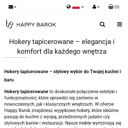
(
0
)
Polski
Zaloguj się
English
Zarejestruj się
German
Dodaj zgłoszenie
Hokery tapicerowane – elegancja i
Zgody cookies
komfort dla każdego wnętrza
Hokery tapicerowane – stylowy wybór do Twojej kuchni i
baru
Hokery tapicerowane
to doskonałe połączenie estetyki i
funkcjonalności, które sprawdzi się zarówno w
nowoczesnych, jak i klasycznych wnętrzach. W ofercie
Happy Barok znajdziesz wyjątkowe hokery, które idealnie
pasują do kuchni z wyspą, przestronnych jadalni czy
stylowych barów i restauracji. Nasze meble wyróżniają się