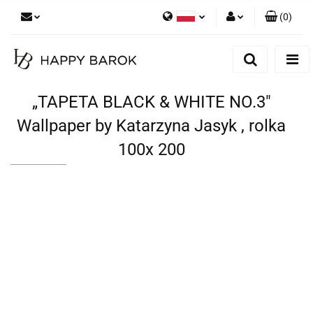
(
0
)
Polski
Zaloguj się
English
Zarejestruj się
German
Dodaj zgłoszenie
„TAPETA BLACK & WHITE NO.3"
Zgody cookies
Wallpaper by Katarzyna Jasyk , rolka
100x 200