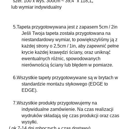
szer. 100 x wys. 300cm ~ 39,4" x 118,1„
lub wymiar indywidualny
5.
Tapeta przygotowywana jest z zapasem 5cm / 2in
Jeśli Twoja tapeta została przygotowana na
niestandardowy wymiar, to powiększyliśmy ją z
każdej strony o 2,5cm / 1in, aby zapewnić pełne
krycie każdej krawędzi ściany, oraz uniknąć
ewentualnych różnic, spowodowanych
nierównością ściany lub błędem w pomiarze.
6.
Wszystkie tapety przygotowywane są w brytach w
standardzie montażu stykowego (EDGE to
EDGE).
7.
Wszystkie produkty przygotowujemy na
indywidualne zamówienie. Na czas realizacji
wydruków składają się czas produkcji oraz czas
wysyłki.
( ok.7-14 dni roboczych + czas dostawy).