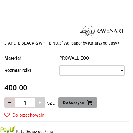
„TAPETE BLACK & WHITE NO.3" Wallpaper by Katarzyna Jasyk
Materiał
PROWALL ECO
Rozmiar rolki
400.00
szt.
Do koszyka
Do przechowalni
Rata 0% już od:
/ mc