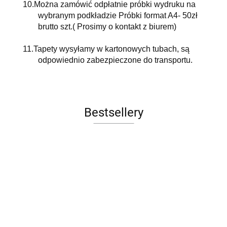
10.
Można zamówić odpłatnie próbki wydruku na
wybranym podkładzie Próbki format A4- 50zł
brutto szt.( Prosimy o kontakt z biurem)
11.
Tapety wysyłamy w kartonowych tubach, są
odpowiednio zabezpieczone do transportu.
Bestsellery
Sofa LE
FOTEL
Łóżko
Łóżko
Ławka
CORBUSIER
OBROT
tapicerowane
tapicerowane
tapicerowana