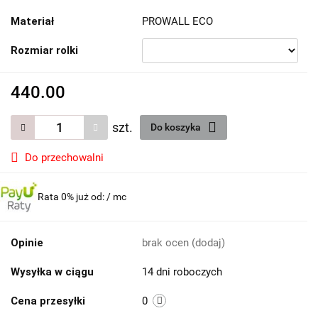
Materiał
PROWALL ECO
Rozmiar rolki
440.00
szt.
Do koszyka
Do przechowalni
Rata 0% już od:
/ mc
Opinie
brak ocen
(dodaj)
Wysyłka w ciągu
14 dni roboczych
Cena przesyłki
0