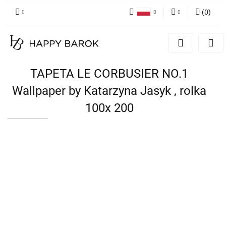
(
0
)
Polski
Zaloguj się
English
Zarejestruj się
German
Dodaj zgłoszenie
TAPETA LE CORBUSIER NO.1
Zgody cookies
Wallpaper by Katarzyna Jasyk , rolka
100x 200