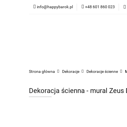
info@happybarok.pl
+48 601 860 023
Nowości
Promo
Dywany
Meble
Nowości
Promocje
Szybka wysyłka
Strona główna
Dekoracje
Dekoracje ścienne
Dekoracja ścienna - mural Zeus