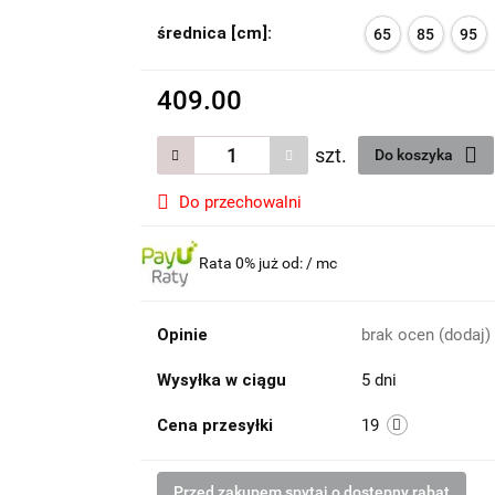
średnica [cm]:
65
85
95
409.00
szt.
Do koszyka
Do przechowalni
Rata 0% już od:
/ mc
Opinie
brak ocen
(dodaj)
Wysyłka w ciągu
5 dni
Cena przesyłki
19
Przed zakupem spytaj o dostępny rabat