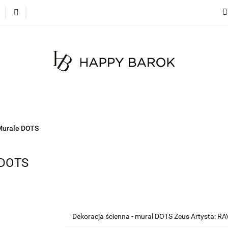
cje
Szybka wysyłka
Meble
Dekoracje
Mate
 na zamówienie
Blog
Meble
Dekoracje
Materace
Tkaniny
Dyw
Murale DOTS
 DOTS
Dekoracja ścienna - mural DOTS Zeus Artysta: R