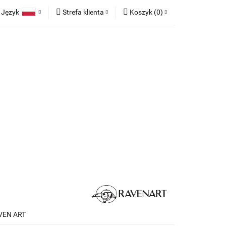
Język
Strefa klienta
Koszyk
(
0
)
race
Tkaniny
Polski
Zaloguj się
Koszyk jest pusty
English
Zarejestruj się
German
Dodaj zgłoszenie
x
Zgody cookies
Do bezpłatnej dostawy brakuje
-,--
any
Meble na zamówienie
Blog
Darmowa dostawa!
Suma
0,00 zł
Cena uwzględnia rabaty
AVEN ART