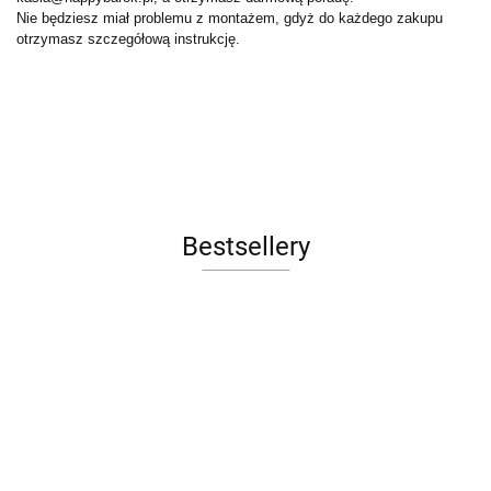
Nie będziesz miał problemu z montażem, gdyż do każdego zakupu
otrzymasz szczegółową instrukcję.
Bestsellery
Sofa LE
FOTEL
Łóżko
Łóżko
Ławka
CORBUSIER
OBROT