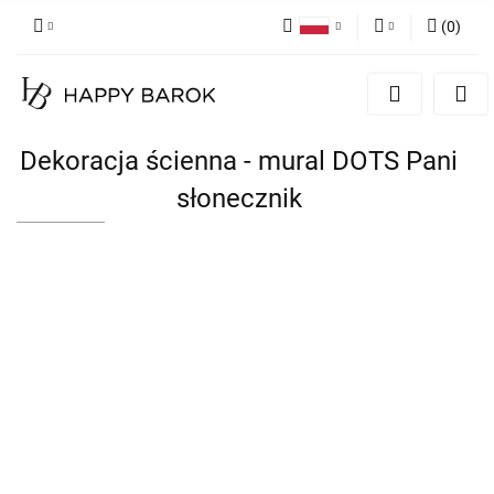
(
0
)
Polski
Zaloguj się
English
Zarejestruj się
German
Dodaj zgłoszenie
Dekoracja ścienna - mural DOTS Pani
Zgody cookies
słonecznik