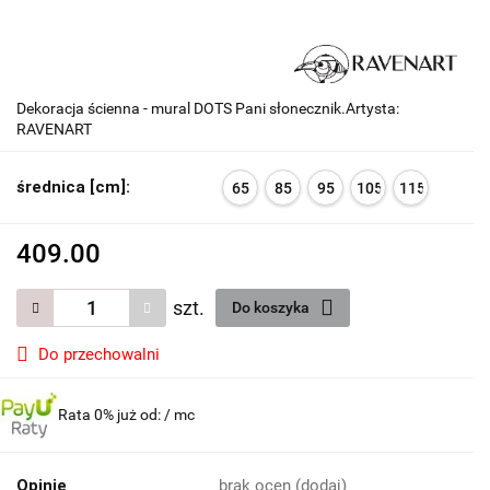
Dekoracja ścienna - mural DOTS Pani słonecznik.Artysta:
RAVENART
średnica [cm]:
65
85
95
105
115
409.00
szt.
Do koszyka
Do przechowalni
Rata 0% już od:
/ mc
Opinie
brak ocen
(dodaj)