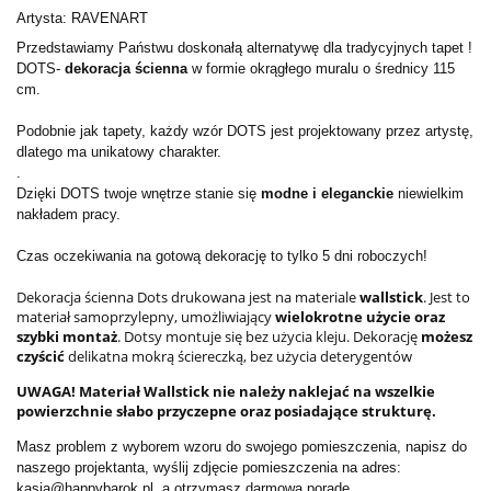
Artysta: RAVENART
Przedstawiamy Państwu doskonałą alternatywę dla tradycyjnych tapet !
DOTS-
dekoracja ścienna
w formie okrągłego muralu o średnicy 115
cm.
Podobnie jak tapety, każdy wzór DOTS jest projektowany przez artystę,
dlatego ma unikatowy charakter.
.
Dzięki DOTS twoje wnętrze stanie się
modne i eleganckie
niewielkim
nakładem pracy.
Czas oczekiwania na gotową dekorację to tylko 5 dni roboczych!
Dekoracja ścienna Dots drukowana jest na materiale
wallstick
. Jest to
materiał samoprzylepny, umożliwiający
wielokrotne użycie oraz
szybki montaż
. Dotsy montuje się bez użycia kleju. Dekorację
możesz
czyścić
delikatna mokrą ściereczką, bez użycia deterygentów
UWAGA! Materiał Wallstick nie należy naklejać na wszelkie
powierzchnie słabo przyczepne oraz posiadające strukturę.
Masz problem z wyborem wzoru do swojego pomieszczenia, napisz do
naszego projektanta, wyślij zdjęcie pomieszczenia na adres:
kasia@happybarok.pl, a otrzymasz darmową poradę.