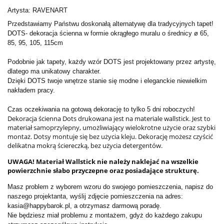
Artysta: RAVENART
Przedstawiamy Państwu doskonałą alternatywę dla tradycyjnych tapet!
DOTS- dekoracja ścienna w formie okrągłego muralu o średnicy ø 65,
85, 95, 105, 115cm
Podobnie jak tapety, każdy wzór DOTS jest projektowany przez artystę,
dlatego ma unikatowy charakter.
Dzięki DOTS twoje wnętrze stanie się modne i eleganckie niewielkim
nakładem pracy.
Czas oczekiwania na gotową dekorację to tylko 5 dni roboczych!
Dekoracja ścienna Dots drukowana jest na materiale wallstick. Jest to
materiał samoprzylepny, umożliwiający wielokrotne użycie oraz szybki
montaż. Dotsy montuje się bez użycia kleju. Dekorację możesz czyścić
delikatna mokrą ściereczką, bez użycia detergentów.
UWAGA! Materiał Wallstick nie należy naklejać na wszelkie
powierzchnie słabo przyczepne oraz posiadające strukturę.
Masz problem z wyborem wzoru do swojego pomieszczenia, napisz do
naszego projektanta, wyślij zdjęcie pomieszczenia na adres:
kasia@happybarok.pl, a otrzymasz darmową poradę.
Nie będziesz miał problemu z montażem, gdyż do każdego zakupu