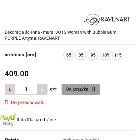
Dekoracja ścienna - mural DOTS Woman with Bubble Gum
PURPLE Artysta: RAVENART
średnica [cm]:
65
85
95
105
115
409.00
szt.
Do koszyka
Do przechowalni
Rata 0% już od:
/ mc