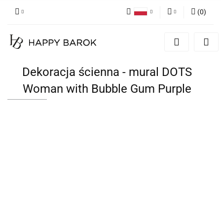
(
0
)
Polski
Zaloguj się
English
Zarejestruj się
German
Dodaj zgłoszenie
Dekoracja ścienna - mural DOTS
Zgody cookies
Woman with Bubble Gum Purple