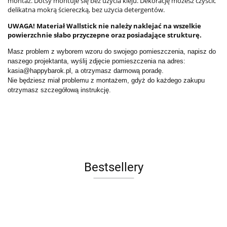
montaż. Dotsy montuje się bez użycia kleju. Dekorację możesz czyścić
delikatna mokrą ściereczką, bez użycia detergentów.
UWAGA! Materiał Wallstick nie należy naklejać na wszelkie
powierzchnie słabo przyczepne oraz posiadające strukturę.
Masz problem z wyborem wzoru do swojego pomieszczenia, napisz do
naszego projektanta, wyślij zdjęcie pomieszczenia na adres:
kasia@happybarok.pl, a otrzymasz darmową poradę.
Nie będziesz miał problemu z montażem, gdyż do każdego zakupu
otrzymasz szczegółową instrukcję.
Bestsellery