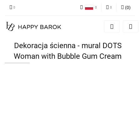
(
0
)
Polski
Zaloguj się
English
Zarejestruj się
German
Dodaj zgłoszenie
Dekoracja ścienna - mural DOTS
Zgody cookies
Woman with Bubble Gum Cream