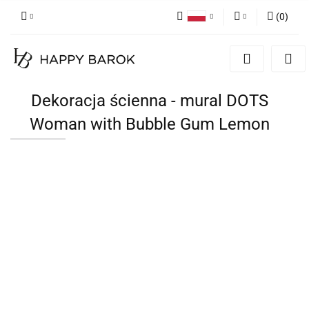
(
0
)
Polski
Zaloguj się
English
Zarejestruj się
German
Dodaj zgłoszenie
Dekoracja ścienna - mural DOTS
Zgody cookies
Woman with Bubble Gum Lemon