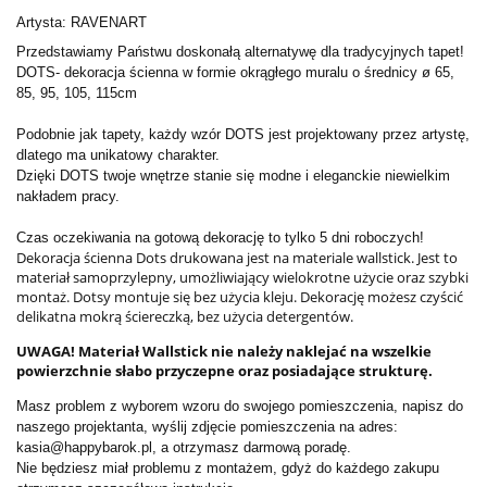
Artysta: RAVENART
Przedstawiamy Państwu doskonałą alternatywę dla tradycyjnych tapet!
DOTS- dekoracja ścienna w formie okrągłego muralu o średnicy ø 65,
85, 95, 105, 115cm
Podobnie jak tapety, każdy wzór DOTS jest projektowany przez artystę,
dlatego ma unikatowy charakter.
Dzięki DOTS twoje wnętrze stanie się modne i eleganckie niewielkim
nakładem pracy.
Czas oczekiwania na gotową dekorację to tylko 5 dni roboczych!
Dekoracja ścienna Dots drukowana jest na materiale wallstick. Jest to
materiał samoprzylepny, umożliwiający wielokrotne użycie oraz szybki
montaż. Dotsy montuje się bez użycia kleju. Dekorację możesz czyścić
delikatna mokrą ściereczką, bez użycia detergentów.
UWAGA! Materiał Wallstick nie należy naklejać na wszelkie
powierzchnie słabo przyczepne oraz posiadające strukturę.
Masz problem z wyborem wzoru do swojego pomieszczenia, napisz do
naszego projektanta, wyślij zdjęcie pomieszczenia na adres:
kasia@happybarok.pl, a otrzymasz darmową poradę.
Nie będziesz miał problemu z montażem, gdyż do każdego zakupu