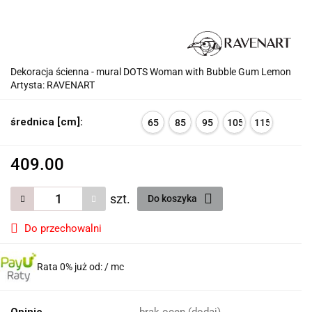
Dekoracja ścienna - mural DOTS Woman with Bubble Gum Lemon
Artysta: RAVENART
średnica [cm]:
65
85
95
105
115
409.00
szt.
Do koszyka
Do przechowalni
Rata 0% już od:
/ mc