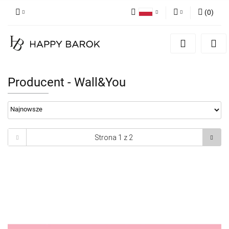
(
0
)
Polski
Zaloguj się
English
Zarejestruj się
German
Dodaj zgłoszenie
Producent - Wall&You
Zgody cookies