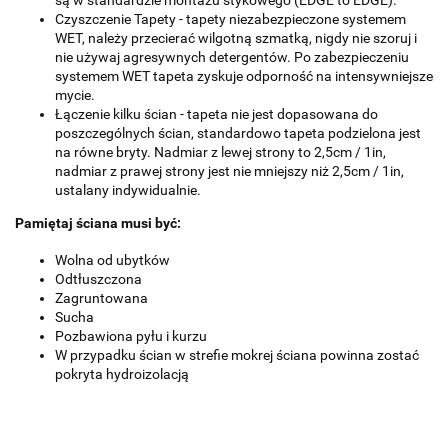
są w standardzie montażu stykowego (EDGE to EDGE).
Czyszczenie Tapety - tapety niezabezpieczone systemem
WET, należy przecierać wilgotną szmatką, nigdy nie szoruj i
nie używaj agresywnych detergentów. Po zabezpieczeniu
systemem WET tapeta zyskuje odporność na intensywniejsze
mycie.
Łączenie kilku ścian - tapeta nie jest dopasowana do
poszczególnych ścian, standardowo tapeta podzielona jest
na równe bryty. Nadmiar z lewej strony to 2,5cm / 1in,
nadmiar z prawej strony jest nie mniejszy niż 2,5cm / 1in,
ustalany indywidualnie.
Pamiętaj ściana musi być:
Wolna od ubytków
Odtłuszczona
Zagruntowana
Sucha
Pozbawiona pyłu i kurzu
W przypadku ścian w strefie mokrej ściana powinna zostać
pokryta hydroizolacją