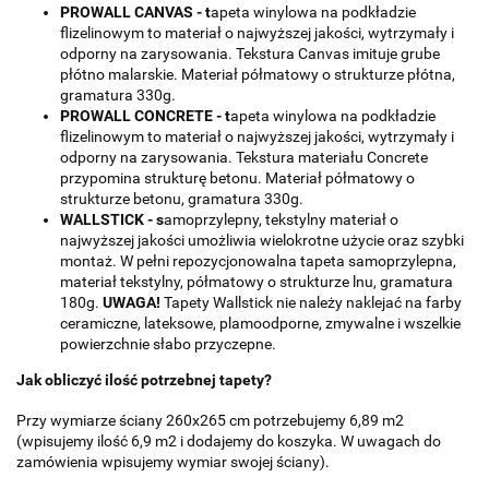
PROWALL CANVAS - t
apeta winylowa na podkładzie
flizelinowym to materiał o najwyższej jakości, wytrzymały i
odporny na zarysowania. Tekstura Canvas imituje grube
płótno malarskie. Materiał półmatowy o strukturze płótna,
gramatura 330g.
PROWALL CONCRETE - t
apeta winylowa na podkładzie
flizelinowym to materiał o najwyższej jakości, wytrzymały i
odporny na zarysowania. Tekstura materiału Concrete
przypomina strukturę betonu. Materiał półmatowy o
strukturze betonu, gramatura 330g.
WALLSTICK - s
amoprzylepny, tekstylny materiał o
najwyższej jakości umożliwia wielokrotne użycie oraz szybki
montaż. W pełni repozycjonowalna tapeta samoprzylepna,
materiał tekstylny, półmatowy o strukturze lnu, gramatura
180g.
UWAGA!
Tapety Wallstick nie należy naklejać na farby
ceramiczne, lateksowe, plamoodporne, zmywalne i wszelkie
powierzchnie słabo przyczepne.
Jak obliczyć ilość potrzebnej tapety?
Przy wymiarze ściany 260x265 cm potrzebujemy 6,89 m2
(wpisujemy ilość 6,9 m2 i dodajemy do koszyka. W uwagach do
zamówienia wpisujemy wymiar swojej ściany).