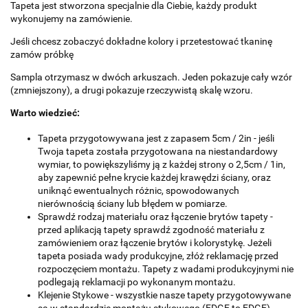
Tapeta jest stworzona specjalnie dla Ciebie, każdy produkt
wykonujemy na zamówienie.
Jeśli chcesz zobaczyć dokładne kolory i przetestować tkaninę
zamów próbkę
Sampla otrzymasz w dwóch arkuszach. Jeden pokazuje cały wzór
(zmniejszony), a drugi pokazuje rzeczywistą skalę wzoru.
Warto wiedzieć:
Tapeta przygotowywana jest z zapasem 5cm / 2in - jeśli
Twoja tapeta została przygotowana na niestandardowy
wymiar, to powiększyliśmy ją z każdej strony o 2,5cm / 1in,
aby zapewnić pełne krycie każdej krawędzi ściany, oraz
uniknąć ewentualnych różnic, spowodowanych
nierównością ściany lub błędem w pomiarze.
Sprawdź rodzaj materiału oraz łączenie brytów tapety -
przed aplikacją tapety sprawdź zgodność materiału z
zamówieniem oraz łączenie brytów i kolorystykę. Jeżeli
tapeta posiada wady produkcyjne, złóż reklamację przed
rozpoczęciem montażu. Tapety z wadami produkcyjnymi nie
podlegają reklamacji po wykonanym montażu.
Klejenie Stykowe - wszystkie nasze tapety przygotowywane