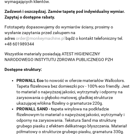
wymagających klientów.
Zadzwoń i oszczędzaj. Zamów tapetę pod indywidualny wymiar.
Zapytaj o dostępne rabaty.
Fototapety dopasowujemy do wymiarów ściany, prosimy o
wysłanie zapytania przed zakupem na
adres
order@monkeymachine.pl
bądź o kontakt telefoniczny tel.
+48 601989344
Wszystkie materiały posiadają ATEST HIGIENICZNY
NARODOWEGO INSTYTUTU ZDROWIA PUBLICZNEGO PZH
Dostępne struktury:
PROWALL Eco
to nowość w ofercie materiałów Wallcolors.
Tapeta flizelinowa bez domieszki pcv - 100% eco friendly. Jest
to materiał o najwyższej jakości, wytrzymały i odporny na
zarysowania o głęboko matowej, gładkiej strukturze
ukazującej włókna flizeliny o gramaturze 220g.
PROWALL SAND - t
apeta winylowa na podkładzie
flizelinowym to materiał o najwyższej jakości, wytrzymały i
odporny na zarysowania. Tekstura Sand ma strukturę
grubego piasku z efektem delikatnego błyszczenia. Materiał
półmatowy o strukturze grubego piasku, gramatura 330g.