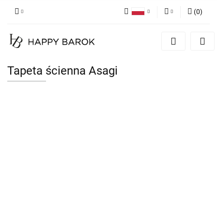
(
0
)
Polski
Zaloguj się
English
Zarejestruj się
German
Dodaj zgłoszenie
Tapeta ścienna Asagi
Zgody cookies