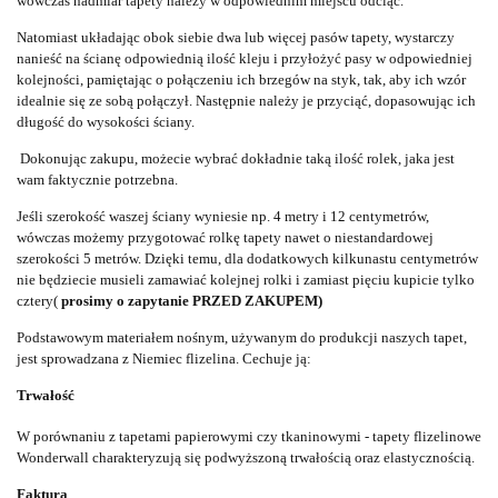
wówczas nadmiar tapety należy w odpowiednim miejscu odciąć.
Natomiast układając obok siebie dwa lub więcej pasów tapety, wystarczy
nanieść na ścianę odpowiednią ilość kleju i przyłożyć pasy w odpowiedniej
kolejności, pamiętając o połączeniu ich brzegów na styk, tak, aby ich wzór
idealnie się ze sobą połączył. Następnie należy je przyciąć, dopasowując ich
długość do wysokości ściany.
Dokonując zakupu, możecie wybrać dokładnie taką ilość rolek, jaka jest
wam faktycznie potrzebna.
Jeśli szerokość waszej ściany wyniesie np. 4 metry i 12 centymetrów,
wówczas możemy przygotować rolkę tapety nawet o niestandardowej
szerokości 5 metrów. Dzięki temu, dla dodatkowych kilkunastu centymetrów
nie będziecie musieli zamawiać kolejnej rolki i zamiast pięciu kupicie tylko
cztery(
prosimy o zapytanie PRZED ZAKUPEM)
Podstawowym materiałem nośnym, używanym do produkcji naszych tapet,
jest sprowadzana z Niemiec flizelina. Cechuje ją:
Trwałość
W porównaniu z tapetami papierowymi czy tkaninowymi - tapety flizelinowe
Wonderwall charakteryzują się podwyższoną trwałością oraz elastycznością.
Faktura