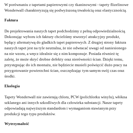
W porównaniu z tapetami papierowymi czy tkaninowymi - tapety flizelinowe
Wonderwall charakteryzują się podwyższoną trwałością oraz elastycznością.
Faktura
Do projektowania naszych tapet podchodzimy z pełną odpowiedzialnością.
Dokonując wyboru ich faktury chcieliśmy stworzyć atrakcyjny produkt,
będący alternatywą do gładkich tapet papierowych. Z drugiej strony faktura
naszych tapet jest na tyle neutralna, że nie odwracać uwagi od naniesionego
na nie wzoru, a wręcz idealnie się z nim komponuje. Posiada również tę
zaletę, że może skryć drobne defekty oraz nierówności ścian. Dzięki temu,
przystępując do ich montażu, nie będziecie musieli poświęcić dużo pracy na
przygotowanie powierzchni ścian, oszczędzając tym samym swój czas oraz
środki.
Ekologia
Tapety Wonderwall nie zawierają chloru, PCW (polichlorku winylu), włókna
szklanego ani innych szkodliwych dla człowieka substancji. Nasze tapety
odpowiadają najwyższym standardom i wymaganiom stawianym przy
produkcji tego typu produktów.
Wytrzymałość