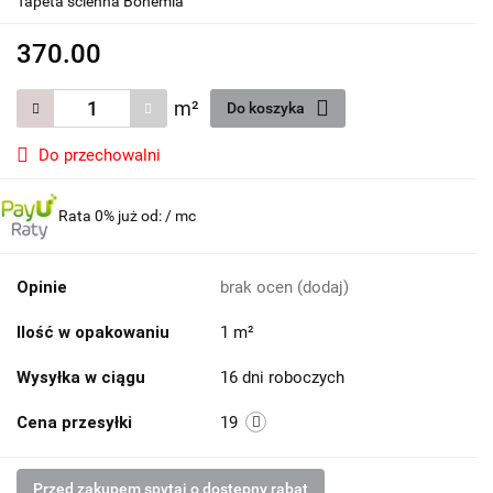
Tapeta ścienna Bohemia
370.00
m²
Do koszyka
Do przechowalni
Rata 0% już od:
/ mc
Opinie
brak ocen
(dodaj)
Ilość w opakowaniu
1 m²
Wysyłka w ciągu
16 dni roboczych
Cena przesyłki
19
Przed zakupem spytaj o dostępny rabat