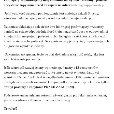
Fototapety dopasowujemy indywidualnie do wymiarów ściany , prosimy
o wysłanie zapytania przed zakupem na adres
orders@happybarok.pl
Jeśli wysokość waszego pomieszczenia jest mniejsza aniżeli 3 metry,
wówczas nadmiar tapety należy w odpowiednim miejscu odciąć.
Natomiast układając obok siebie dwa lub więcej pasów tapety, wystarczy
nanieść na ścianę odpowiednią ilość kleju i przyłożyć pasy w odpowiedniej
kolejności, pamiętając o połączeniu ich brzegów na styk, tak, aby ich wzór
idealnie się ze sobą połączył. Następnie należy je przyciąć, dopasowując ich
długość do wysokości ściany.
Dokonując zakupu, możecie wybrać dokładnie taką ilość rolek, jaka jest
wam faktycznie potrzebna.
Jeśli szerokość waszej ściany wyniesie np. 4 metry i 12 centymetrów,
wówczas możemy przygotować rolkę tapety nawet o niestandardowej
szerokości 5 metrów. Dzięki temu, dla dodatkowych kilkunastu centymetrów
nie będziecie musieli zamawiać kolejnej rolki i zamiast pięciu kupicie tylko
cztery(
prosimy o zapytanie PRZED ZAKUPEM)
Podstawowym materiałem nośnym, używanym do produkcji naszych tapet,
jest sprowadzana z Niemiec flizelina. Cechuje ją:
Trwałość