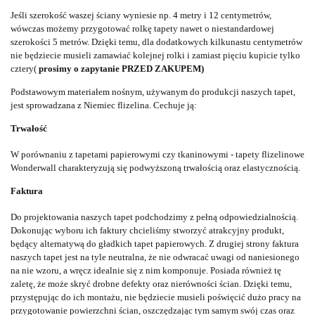
Jeśli szerokość waszej ściany wyniesie np. 4 metry i 12 centymetrów,
wówczas możemy przygotować rolkę tapety nawet o niestandardowej
szerokości 5 metrów. Dzięki temu, dla dodatkowych kilkunastu centymetrów
nie będziecie musieli zamawiać kolejnej rolki i zamiast pięciu kupicie tylko
cztery(
prosimy o zapytanie PRZED ZAKUPEM)
Podstawowym materiałem nośnym, używanym do produkcji naszych tapet,
jest sprowadzana z Niemiec flizelina. Cechuje ją:
Trwałość
W porównaniu z tapetami papierowymi czy tkaninowymi - tapety flizelinowe
Wonderwall charakteryzują się podwyższoną trwałością oraz elastycznością.
Faktura
Do projektowania naszych tapet podchodzimy z pełną odpowiedzialnością.
Dokonując wyboru ich faktury chcieliśmy stworzyć atrakcyjny produkt,
będący alternatywą do gładkich tapet papierowych. Z drugiej strony faktura
naszych tapet jest na tyle neutralna, że nie odwracać uwagi od naniesionego
na nie wzoru, a wręcz idealnie się z nim komponuje. Posiada również tę
zaletę, że może skryć drobne defekty oraz nierówności ścian. Dzięki temu,
przystępując do ich montażu, nie będziecie musieli poświęcić dużo pracy na
przygotowanie powierzchni ścian, oszczędzając tym samym swój czas oraz