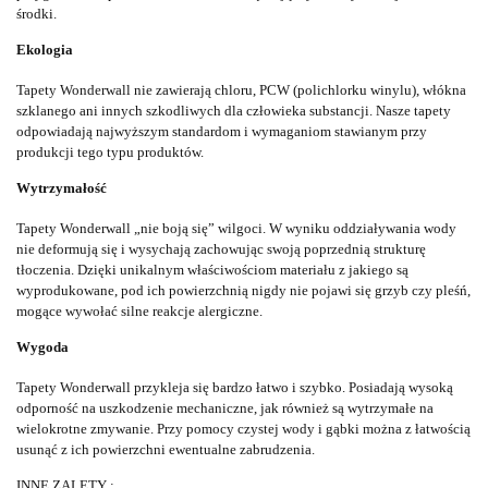
środki.
Ekologia
Tapety Wonderwall nie zawierają chloru, PCW (polichlorku winylu), włókna
szklanego ani innych szkodliwych dla człowieka substancji. Nasze tapety
odpowiadają najwyższym standardom i wymaganiom stawianym przy
produkcji tego typu produktów.
Wytrzymałość
Tapety Wonderwall „nie boją się” wilgoci. W wyniku oddziaływania wody
nie deformują się i wysychają zachowując swoją poprzednią strukturę
tłoczenia. Dzięki unikalnym właściwościom materiału z jakiego są
wyprodukowane, pod ich powierzchnią nigdy nie pojawi się grzyb czy pleśń,
mogące wywołać silne reakcje alergiczne.
Wygoda
Tapety Wonderwall przykleja się bardzo łatwo i szybko. Posiadają wysoką
odporność na uszkodzenie mechaniczne, jak również są wytrzymałe na
wielokrotne zmywanie. Przy pomocy czystej wody i gąbki można z łatwością
usunąć z ich powierzchni ewentualne zabrudzenia.
INNE ZALETY :