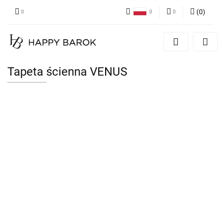
(
0
)
Polski
Zaloguj się
English
Zarejestruj się
German
Dodaj zgłoszenie
Tapeta ścienna VENUS
Zgody cookies