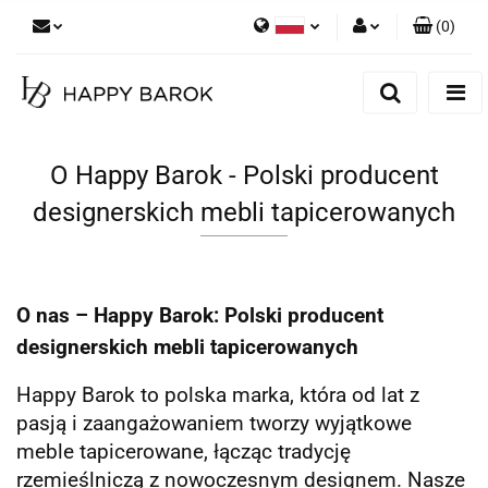
(
0
)
Polski
Zaloguj się
English
Zarejestruj się
German
Dodaj zgłoszenie
O Happy Barok - Polski producent
Zgody cookies
designerskich mebli tapicerowanych
O nas – Happy Barok: Polski producent
designerskich mebli tapicerowanych
Happy Barok to polska marka, która od lat z
pasją i zaangażowaniem tworzy wyjątkowe
meble tapicerowane, łącząc tradycję
rzemieślniczą z nowoczesnym designem. Nasze