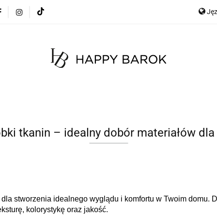
Ję
cje
Szybka wysyłka
Meble
Dekoracje
Mate
any
Meble na zamówienie
Blog
E
Ge
Meble
Dekoracje
Materace
Tkaniny
ki tkanin – idealny dobór materiałów dla
dla stworzenia idealnego wyglądu i komfortu w Twoim domu. D
ksturę, kolorystykę oraz jakość.