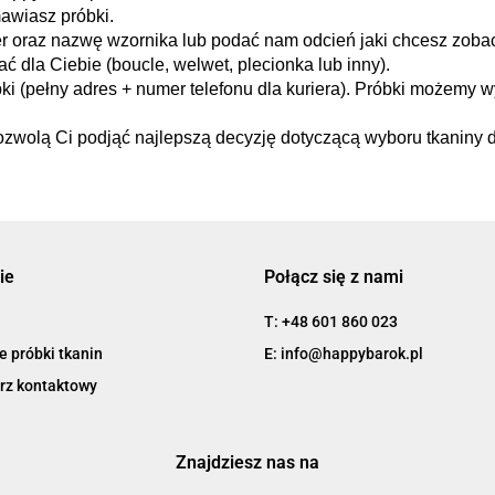
awiasz próbki.
r oraz nazwę wzornika lub podać nam odcień jaki chcesz zobac
 dla Ciebie (boucle, welwet, plecionka lub inny).
ki (pełny adres + numer telefonu dla kuriera). Próbki możemy
pozwolą Ci podjąć najlepszą decyzję dotyczącą wyboru tkaniny 
ie
Połącz się z nami
T: +48 601 860 023
 próbki tkanin
E: info@happybarok.pl
rz kontaktowy
Znajdziesz nas na