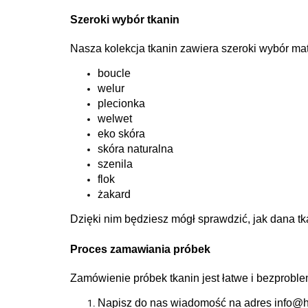
Szeroki wybór tkanin
Nasza kolekcja tkanin zawiera szeroki wybór mate
boucle
welur
plecionka
welwet
eko skóra
skóra naturalna
szenila
flok
żakard
Dzięki nim będziesz mógł sprawdzić, jak dana tk
Proces zamawiania próbek
Zamówienie próbek tkanin jest łatwe i bezprobl
Napisz do nas wiadomość na adres
info@h