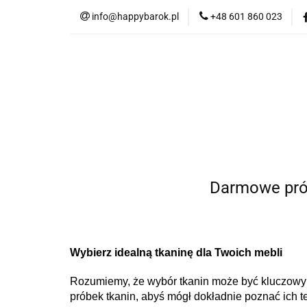
info@happybarok.pl
+48 601 860 023
Nowości
Promo
Tkaniny
Dyw
Nowości
Promocje
Szybka wysyłka
Darmowe prób
Wybierz idealną tkaninę dla Twoich mebli
Rozumiemy, że wybór tkanin może być kluczowy 
próbek tkanin, abyś mógł dokładnie poznać ich te