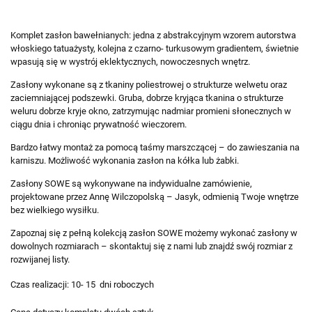
Komplet zasłon bawełnianych: jedna z abstrakcyjnym wzorem autorstwa
włoskiego tatuażysty, kolejna z czarno- turkusowym gradientem, świetnie
wpasują się w wystrój eklektycznych, nowoczesnych wnętrz.
Zasłony wykonane są z tkaniny poliestrowej o strukturze welwetu oraz
zaciemniającej podszewki. Gruba, dobrze kryjąca tkanina o strukturze
weluru dobrze kryje okno, zatrzymując nadmiar promieni słonecznych w
ciągu dnia i chroniąc prywatność wieczorem.
Bardzo łatwy montaż za pomocą taśmy marszczącej – do zawieszania na
karniszu. Możliwość wykonania zasłon na kółka lub żabki.
Zasłony SOWE są wykonywane na indywidualne zamówienie,
projektowane przez Annę Wilczopolską – Jasyk, odmienią Twoje wnętrze
bez wielkiego wysiłku.
Zapoznaj się z pełną kolekcją zasłon SOWE możemy wykonać zasłony w
dowolnych rozmiarach – skontaktuj się z nami lub znajdź swój rozmiar z
rozwijanej listy.
Czas realizacji: 10- 15 dni roboczych