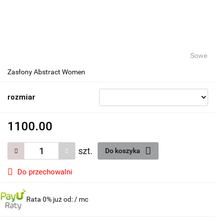
Sowe
Zasłony Abstract Women
rozmiar
1100.00
szt.
Do koszyka
Do przechowalni
Rata 0% już od:
/ mc