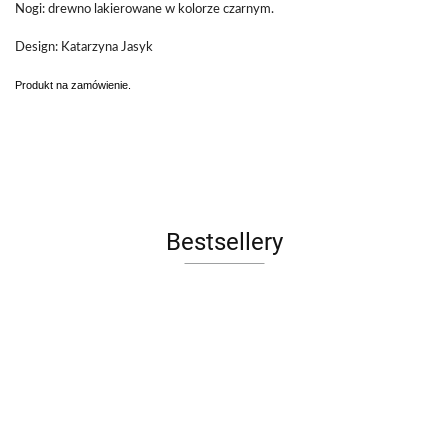
Nogi: drewno lakierowane w kolorze czarnym.
Design: Katarzyna Jasyk
Produkt na zamówienie.
Bestsellery
Sofa LE
FOTEL
Łóżko
Łóżko
Ławka