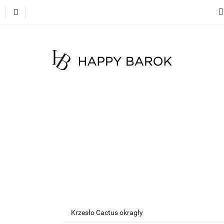
cje
Szybka wysyłka
Meble
Dekoracje
Mate
 na zamówienie
Blog
Meble
Dekoracje
Materace
Tkaniny
Dyw
Krzesło Cactus okragły