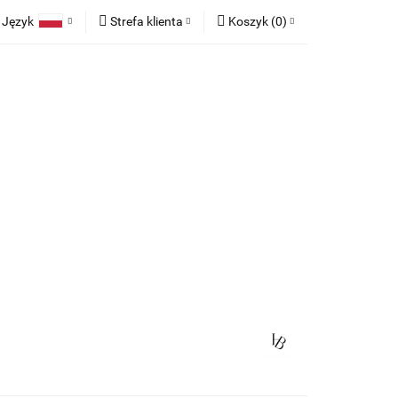
Język
Strefa klienta
Koszyk
(
0
)
race
Tkaniny
Polski
Zaloguj się
Koszyk jest pusty
English
Zarejestruj się
German
Dodaj zgłoszenie
x
Zgody cookies
Do bezpłatnej dostawy brakuje
-,--
any
Meble na zamówienie
Blog
Darmowa dostawa!
Suma
0,00 zł
Cena uwzględnia rabaty