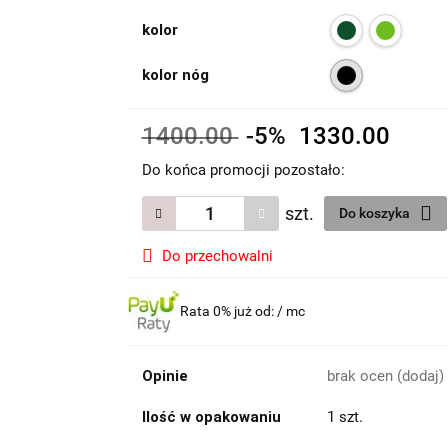
kolor
kolor nóg
1400.00
-5%
1330.00
Do końca promocji pozostało:
szt.
Do koszyka
Do przechowalni
Rata 0% już od:
/ mc
Opinie
brak ocen
(dodaj)
Ilość w opakowaniu
1 szt.