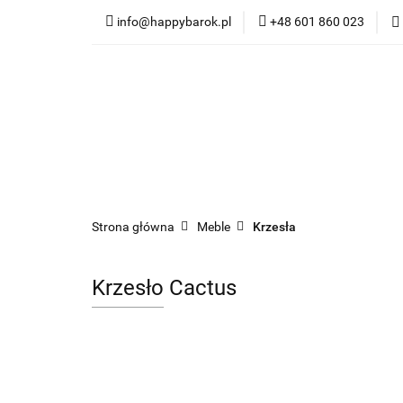
info@happybarok.pl
+48 601 860 023
Nowości
Promo
Dywany
Meble
Nowości
Promocje
Szybka wysyłka
Strona główna
Meble
Krzesła
Krzesło Cactus