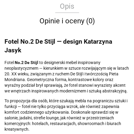
Opis
Opinie i oceny (0)
Fotel
No.2 De Stijl
— design Katarzyna
Jasyk
Fotel
No.2 De Stijl
to designerski mebel inspirowany
neoplastycyzmem — kierunkiem w sztuce rozwijającym się w latach
20. XX wieku, związanym z ruchem De Stijl i twórczością Pieta
Mondriana. Geometryczna forma, kontrastowe kolory oraz
wyraźny podział brył sprawiają, że fotel stanowi wyrazisty akcent
we wnętrzach inspirowanych modernizmem i sztuką abstrakcyjną.
To propozycja dla osób, które szukają mebla na pograniczu sztuki i
funkcji — fotel nie tylko przyciąga wzrok, ale również zapewnia
komfort codziennego użytkowania. Doskonale sprawdzi się w
salonie, jadalni, strefie lounge, jak również w przestrzeniach
komercyjnych: hotelach, restauracjach, showroomach i biurach
kreatywnych.