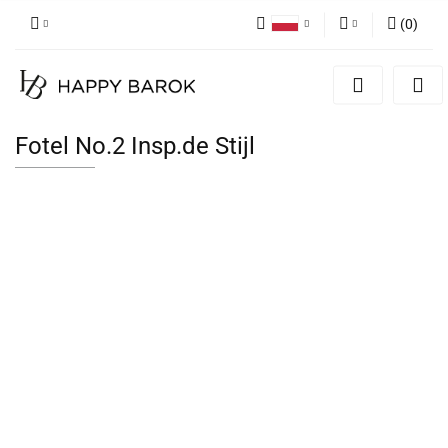
(
0
)
Polski
Zaloguj się
English
Zarejestruj się
German
Dodaj zgłoszenie
Fotel No.2 Insp.de Stijl
Zgody cookies