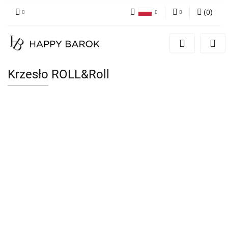
(
0
)
Polski
Zaloguj się
English
Zarejestruj się
German
Dodaj zgłoszenie
Krzesło ROLL&Roll
Zgody cookies