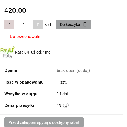
420.00
szt.
Do koszyka
Do przechowalni
Rata 0% już od:
/ mc
Opinie
brak ocen
(dodaj)
Ilość w opakowaniu
1 szt.
Wysyłka w ciągu
14 dni
Cena przesyłki
19
Przed zakupem spytaj o dostępny rabat