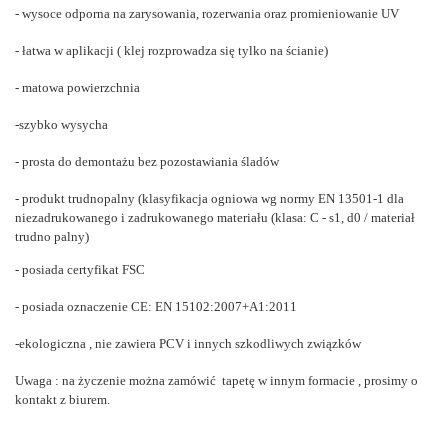
- wysoce odporna na zarysowania, rozerwania oraz promieniowanie UV
- łatwa w aplikacji ( klej rozprowadza się tylko na ścianie)
- matowa powierzchnia
-szybko wysycha
- prosta do demontażu bez pozostawiania śladów
- produkt trudnopalny (
klasyfikacja ogniowa wg normy EN 13501-1 dla
niezadrukowanego i zadrukowanego materiału (klasa: C - s1, d0 / materiał
trudno palny)
- posiada certyfikat FSC
- posiada oznaczenie
CE: EN 15102:2007+A1:2011
-ekologiczna , nie zawiera PCV i innych szkodliwych związków
Uwaga : na życzenie można zamówić tapetę w innym formacie , prosimy o
kontakt z biurem.