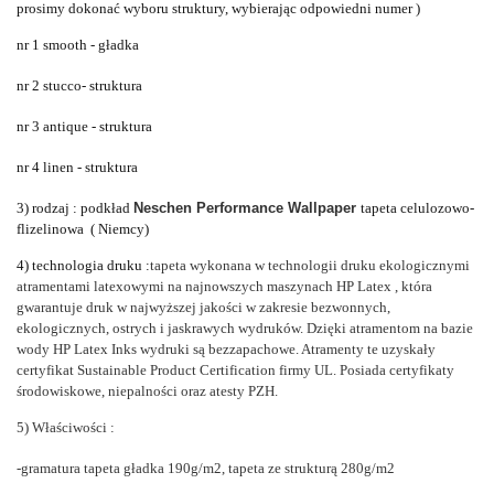
prosimy dokonać wyboru struktury, wybierając odpowiedni numer )
nr 1 smooth - gładka
nr 2 stucco- struktura
nr 3 antique - struktura
nr 4 linen - struktura
3) rodzaj : podkład
Neschen Performance Wallpaper
tapeta celulozowo-
flizelinowa ( Niemcy)
4) technologia druku :
tapeta wykonana w technologii druku ekologicznymi
atramentami latexowymi na najnowszych maszynach HP Latex
, która
gwarantuje druk w najwyższej jakości w zakresie bezwonnych,
ekologicznych, ostrych i jaskrawych wydruków. Dzięki atramentom na bazie
wody HP Latex Inks wydruki są bezzapachowe. Atramenty te uzyskały
certyfikat Sustainable Product Certification firmy UL. Posiada
certyfikaty
środowiskowe, niepalności oraz atesty PZH.
5) Właściwości :
-gramatura tapeta gładka 190g/m2, tapeta ze strukturą 280g/m2