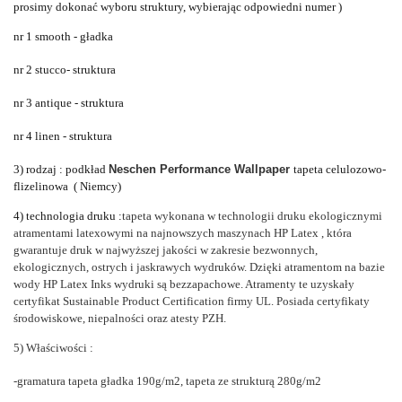
prosimy dokonać wyboru struktury, wybierając odpowiedni numer )
nr 1 smooth - gładka
nr 2 stucco- struktura
nr 3 antique - struktura
nr 4 linen - struktura
3) rodzaj : podkład
Neschen Performance Wallpaper
tapeta celulozowo-
flizelinowa ( Niemcy)
4) technologia druku :
tapeta wykonana w technologii druku ekologicznymi
atramentami latexowymi na najnowszych maszynach HP Latex
, która
gwarantuje druk w najwyższej jakości w zakresie bezwonnych,
ekologicznych, ostrych i jaskrawych wydruków. Dzięki atramentom na bazie
wody HP Latex Inks wydruki są bezzapachowe. Atramenty te uzyskały
certyfikat Sustainable Product Certification firmy UL. Posiada
certyfikaty
środowiskowe, niepalności oraz atesty PZH.
5) Właściwości :
-gramatura tapeta gładka 190g/m2, tapeta ze strukturą 280g/m2