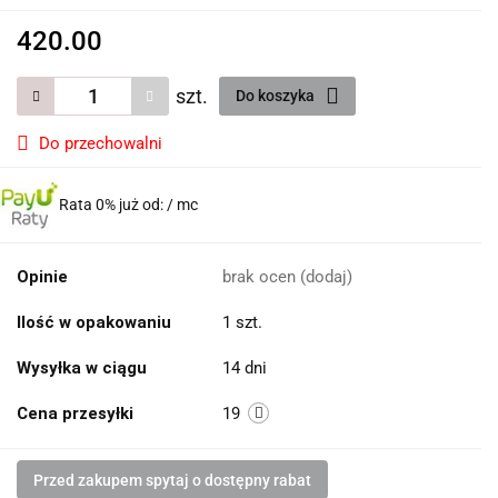
420.00
szt.
Do koszyka
Do przechowalni
Rata 0% już od:
/ mc
Opinie
brak ocen
(dodaj)
Ilość w opakowaniu
1 szt.
Wysyłka w ciągu
14 dni
Cena przesyłki
19
Przed zakupem spytaj o dostępny rabat