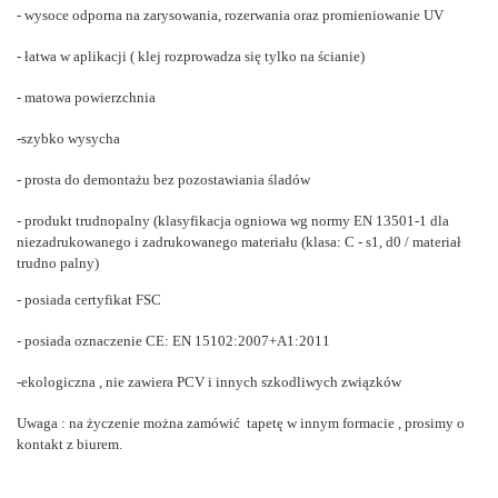
- wysoce odporna na zarysowania, rozerwania oraz promieniowanie UV
- łatwa w aplikacji ( klej rozprowadza się tylko na ścianie)
- matowa powierzchnia
-szybko wysycha
- prosta do demontażu bez pozostawiania śladów
- produkt trudnopalny (
klasyfikacja ogniowa wg normy EN 13501-1 dla
niezadrukowanego i zadrukowanego materiału (klasa: C - s1, d0 / materiał
trudno palny)
- posiada certyfikat FSC
- posiada oznaczenie
CE: EN 15102:2007+A1:2011
-ekologiczna , nie zawiera PCV i innych szkodliwych związków
Uwaga : na życzenie można zamówić tapetę w innym formacie , prosimy o
kontakt z biurem.