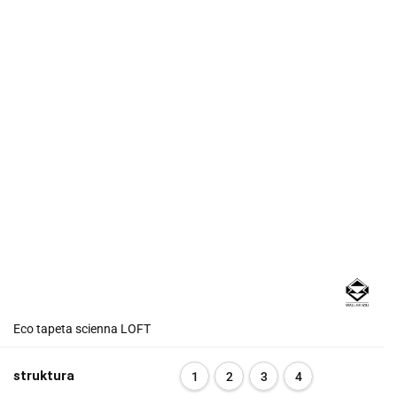
Eco tapeta scienna LOFT
struktura
1
2
3
4