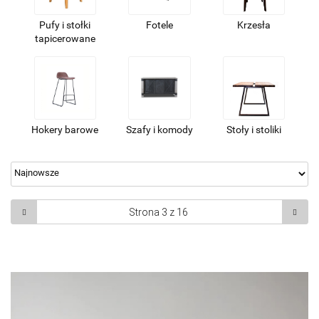
Pufy i stołki
Fotele
Krzesła
tapicerowane
Hokery barowe
Szafy i komody
Stoły i stoliki