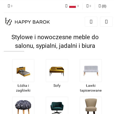
(
0
)
Polski
Zaloguj się
English
Zarejestruj się
German
Dodaj zgłoszenie
Stylowe i nowoczesne meble do
Zgody cookies
salonu, sypialni, jadalni i biura
Łóżka i
Sofy
Ławki
zagłówki
tapicerowane